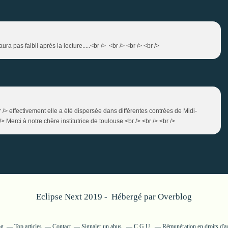
ura pas faibli après la lecture.....<br /> <br /> <br /> <br />
br /> effectivement elle a été dispersée dans différentes contrées de Midi-
/> Merci à notre chère institutrice de toulouse <br /> <br /> <br />
Eclipse Next 2019 - Hébergé par
Overblog
og
Top articles
Contact
Signaler un abus
C.G.U.
Rémunération en droits d'a