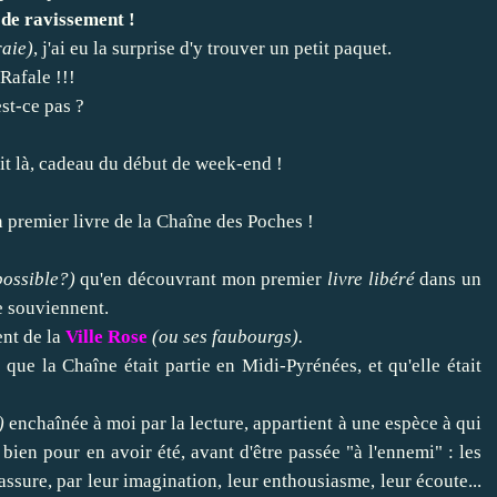
 de ravissement !
raie)
, j'ai eu la surprise d'y trouver un petit paquet.
Rafale !!!
est-ce pas ?
it là, cadeau du début de week-end !
on premier livre de la Chaîne des Poches !
possible?)
qu'en découvrant mon premier
livre libéré
dans un
se souviennent.
ent de la
Ville Rose
(ou ses faubourgs).
que la Chaîne était partie en Midi-Pyrénées, et qu'elle était
)
enchaînée à moi par la lecture, appartient à une espèce à qui
bien pour en avoir été, avant d'être passée "à l'ennemi" : les
sure, par leur imagination, leur enthousiasme, leur écoute...