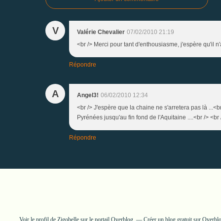
V
Valérie Chevalier
07/02/2010 21:19
<br /> Merci pour tant d'enthousiasme, j'espère qu'il n'a
Répondre
A
Angel3!
06/02/2010 12:34
<br /> J'espère que la chaine ne s'arretera pas là ...<
Pyrénées jusqu'au fin fond de l'Aquitaine ....<br /> <br 
Répondre
Voir le profil de
Zigobelle
sur le portail Overblog
Créer un blog gratuit sur Overbl