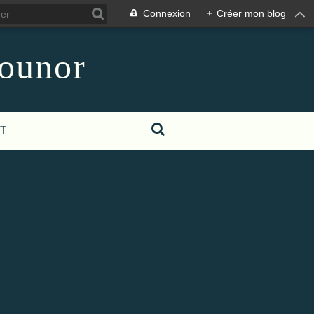
Connexion
+
Créer mon blog
counor
T