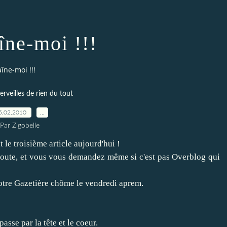
îne-moi !!!
îne-moi !!!
veilles de rien du tout
5.02.2010
…
Par Zigobelle
t le troisième article aujourd'hui !
 doute, et vous vous demandez même si c'est pas Overblog qui
votre Gazetière chôme le vendredi aprem.
passe par la tête et le coeur.