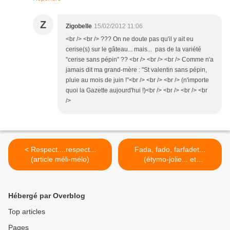
Z
Zigobelle
15/02/2012 11:06
<br /> <br /> ??? On ne doute pas qu'il y ait eu
cerise(s) sur le gâteau... mais... pas de la variété
"cerise sans pépin" ?? <br /> <br /> <br /> Comme n'a
jamais dit ma grand-mère : "St valentin sans pépin,
pluie au mois de juin !"<br /> <br /> <br /> (n'importe
quoi la Gazette aujourd'hui !)<br /> <br /> <br /> <br
/>
< Respect....respect...
Fada, fado, farfadet...
(article méli-mélo)
(étymo-jolie... et
surprenante !) >
Hébergé par Overblog
Top articles
Pages