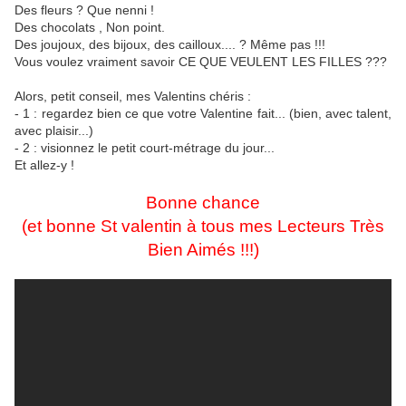
Des fleurs ? Que nenni !
Des chocolats , Non point.
Des joujoux, des bijoux, des cailloux.... ? Même pas !!!
Vous voulez vraiment savoir CE QUE VEULENT LES FILLES ???
Alors, petit conseil, mes Valentins chéris :
- 1 : regardez bien ce que votre Valentine fait... (bien, avec talent,
avec plaisir...)
- 2 : visionnez le petit court-métrage du jour...
Et allez-y !
Bonne chance
(et bonne St valentin à tous mes Lecteurs Très
Bien Aimés !!!)