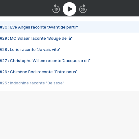
#30 : Eve Angeli raconte "Avant de partir"
#29 : MC Solaar raconte "Bouge de là"
28 : Lorie raconte "Je vais vite"
#27 : Christophe Willem raconte "Jacques a dit"
#26 : Chimène Badi raconte "Entre nous"
#25 : Indochine raconte "3e sexe"
#24 : Zaho raconte "C'est chelou"
#23 : Patrick Bruel raconte "Au café des délices"
#22 : Kyo raconte "Le chemin"
#21 : Nolwenn Leroy raconte "Cassé"
#20 : Patrick Hernandez raconte "Born to be alive"