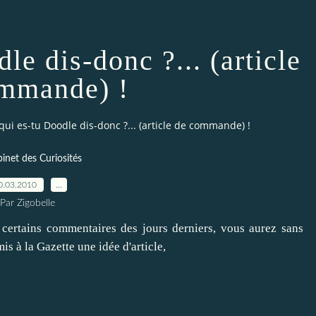
le dis-donc ?... (article
mmande) !
qui es-tu Doodle dis-donc ?... (article de commande) !
inet des Curiosités
0.03.2010
…
Par Zigobelle
u certains commentaires des jours derniers, vous aurez sans
s à la Gazette une idée d'article,