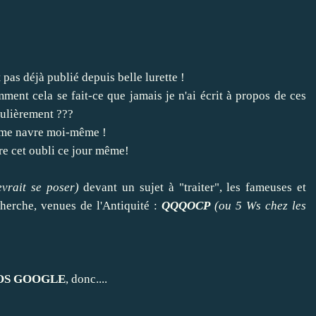
pas déjà publié depuis belle lurette !
mment cela se fait-ce que jamais je n'ai écrit à propos de ces
gulièrement ???
e me navre moi-même !
are cet oubli ce jour même!
vrait se poser)
devant un sujet à "traiter", les fameuses et
cherche, venues de l'Antiquité :
QQQOCP
(ou 5 Ws chez les
OS GOOGLE
, donc....