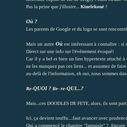
Pas la peine que j'illustre...
Kinelekoné
?
Où ?
Les parents de Google et du logo se sont rencontré
Où
Mais un autre
est intéressant à connaître : si 
Direct sur une info sur l'événement évoqué!
Car il y a bel et bien un lien hypertexte attaché 
ne les manquez pas ces liens... et assumez de faire d
au-delà de l'information, eh oui, nous sommes dan
QUOI ?
QUI...?
Re-
Re- re-
Mais...ces DOODLES DE FETE, alors, ils sont parti
Ici, ça devient touffu....faut avancer avec prudence
Qui a commencé le chapitre "fantaisie" ? Encore l