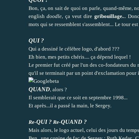
Bon, ça, on sait de quoi on parle, quand-même,
english
doodle
, ça veut dire
gribouillage.
.. Don
mots qui se ressemblent s'assemblent... Le tour est
QUI ?
Qui a dessiné le célèbre logo, d'abord ???
Eh bien, mes petits chéris.... ça dépend lequel !
Le premier fut créé par l'un des co-fondateurs du
qu'il se terminait par un point d'exclamation pour
QUAND
, alors ?
Il semblerait que ce soit en septembre 1998...
Et après...il a passé la main, le Sergey.
QUI ?
QUAND ?
Re-
Re-
Mais alors, le logo actuel, celui des jours du temps
Ben...une copine de fac de Sergey : Ruth Kedar. C'e