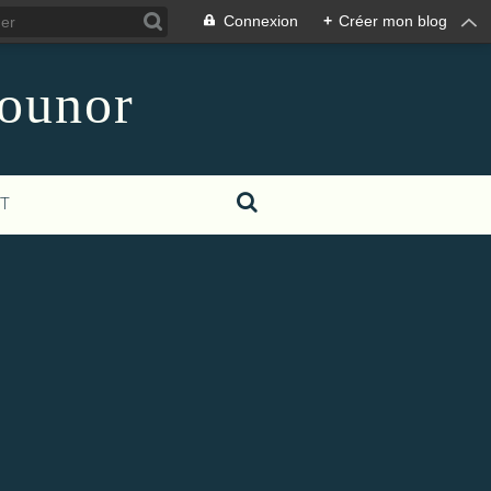
Connexion
+
Créer mon blog
counor
T