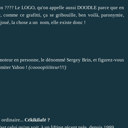
 non ???? Le LOGO, qu'on appelle aussi DOODLE parce que en
c, comme ce grafitti, ça se gribouille, ben voilà, paronymie,
 joué, la chose a un nom, elle existe donc !
 moteur en personne, le dénommé Sergey Brin, et figurez-vous
 imiter Yahoo !
(coooopiiiiteur!!!)
 ordinaire...
Cékikilafé ?
st celui qu'on voit, à un lifting récent près, depuis 1999.