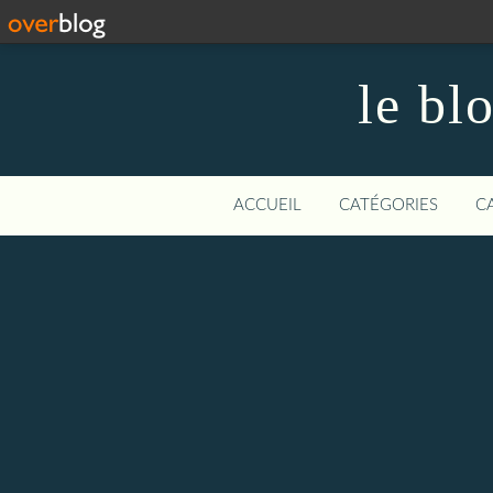
le bl
ACCUEIL
CATÉGORIES
C