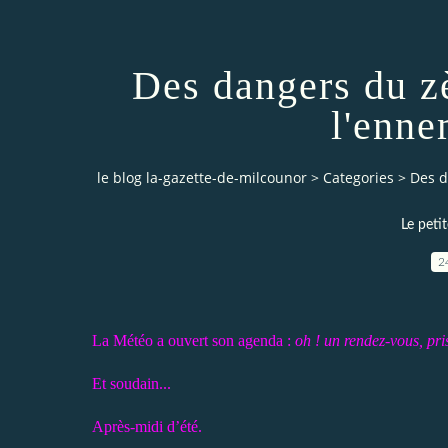
Des dangers du zè
l'enne
le blog la-gazette-de-milcounor
>
Categories
>
Des d
Le peti
2
La Météo a ouvert son agenda :
oh ! un rendez-vous, pr
Et soudain...
Après-midi d’été.