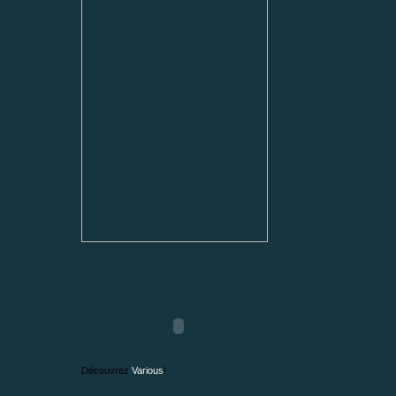
Découvrez
Various
!