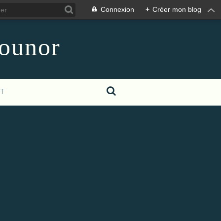
Connexion
+
Créer mon blog
counor
T