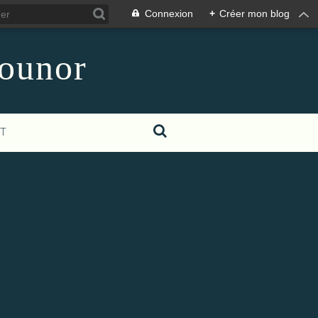
Connexion
+
Créer mon blog
counor
T