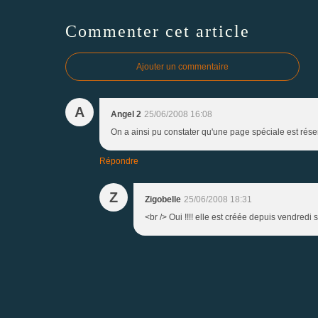
Commenter cet article
Ajouter un commentaire
A
Angel 2
25/06/2008 16:08
On a ainsi pu constater qu'une page spéciale est réserv
Répondre
Z
Zigobelle
25/06/2008 18:31
<br /> Oui !!!! elle est créée depuis vendredi s