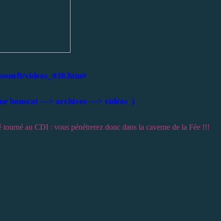
AusoneB/videos_038.htm#
ne bouscat ---> archives ---> vidéos )
té tourné au CDI : vous pénétrerez donc dans la caverne de la Fée !!!