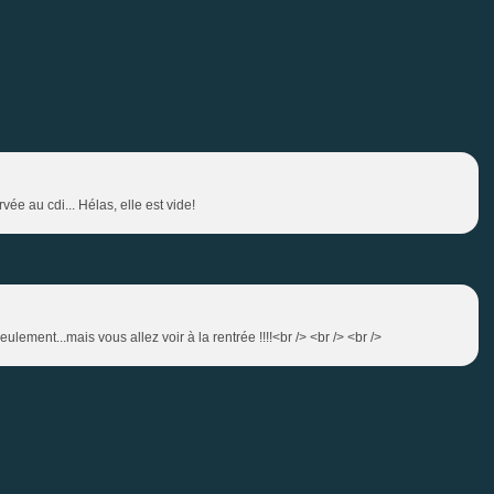
ée au cdi... Hélas, elle est vide!
eulement...mais vous allez voir à la rentrée !!!!<br /> <br /> <br />