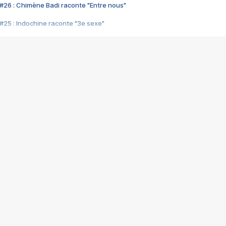
#26 : Chimène Badi raconte "Entre nous"
#25 : Indochine raconte "3e sexe"
#24 : Zaho raconte "C'est chelou"
#23 : Patrick Bruel raconte "Au café des délices"
#22 : Kyo raconte "Le chemin"
#21 : Nolwenn Leroy raconte "Cassé"
#20 : Patrick Hernandez raconte "Born to be alive"
#19 : Lorie raconte "Près de moi"
#18 : Michael Jones raconte "A nos actes manqués" (avec Jean-Jacque
#17 : Khaled raconte "Aïcha"
#16 : Corneille raconte "Parce qu'on vient de loin"
#15 : Indochine raconte "L'aventurier"
14 : Lorie raconte "Sur un air latino"