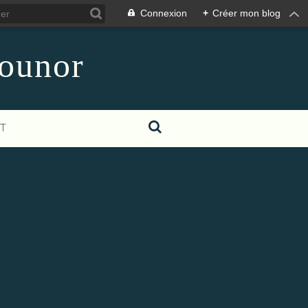
Connexion
+
Créer mon blog
counor
T