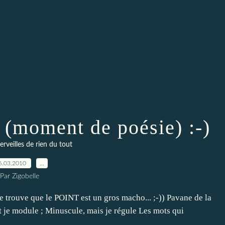
 (moment de poésie) :-)
veilles de rien du tout
6.03.2010
…
Par Zigobelle
 trouve que le POINT est un gros macho... ;-)) Pavane de la
 et je module ; Minuscule, mais je régule Les mots qui