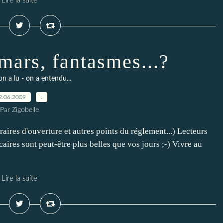
Lire la suite
mars, fantasmes...?
on a lu - on a entendu...
2.06.2009
…
Par Zigobelle
aires d'ouverture et autres points du réglement...) Lecteurs
caires sont peut-être plus belles que vos jours ;-) Vivre au
Lire la suite