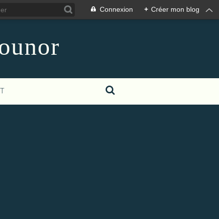
Connexion
+
Créer mon blog
counor
T