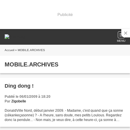
Publicité
MENU
Accueil
» MOBILE.ARCHIVES
MOBILE.ARCHIVES
Ding dong !
Publié le 06/01/2009 à 18:20
Par
Zigobelle
DonaldVille Nord, début janvier 2009. - Madame, c'est quand que ça sonne
(cékankeçasonne) ? - A l'heure, sans doute, mes petits Loulous. Regardez
donc la pendule... - Non mais, je veux dire, à cette heure-ci, ça sonne à
moins 5 ou ça sonne à pile ? -...