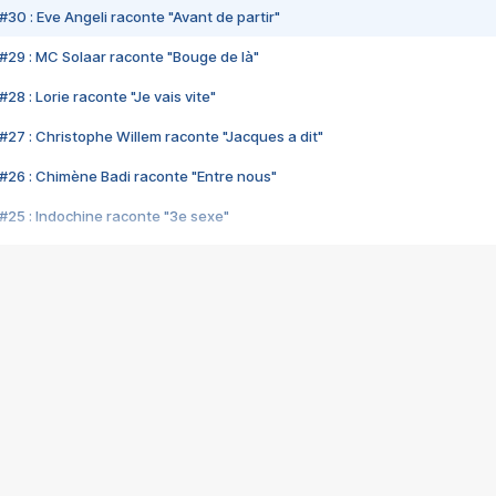
#30 : Eve Angeli raconte "Avant de partir"
#29 : MC Solaar raconte "Bouge de là"
28 : Lorie raconte "Je vais vite"
#27 : Christophe Willem raconte "Jacques a dit"
#26 : Chimène Badi raconte "Entre nous"
#25 : Indochine raconte "3e sexe"
#24 : Zaho raconte "C'est chelou"
#23 : Patrick Bruel raconte "Au café des délices"
#22 : Kyo raconte "Le chemin"
#21 : Nolwenn Leroy raconte "Cassé"
#20 : Patrick Hernandez raconte "Born to be alive"
#19 : Lorie raconte "Près de moi"
#18 : Michael Jones raconte "A nos actes manqués" (avec Jean-Jacque