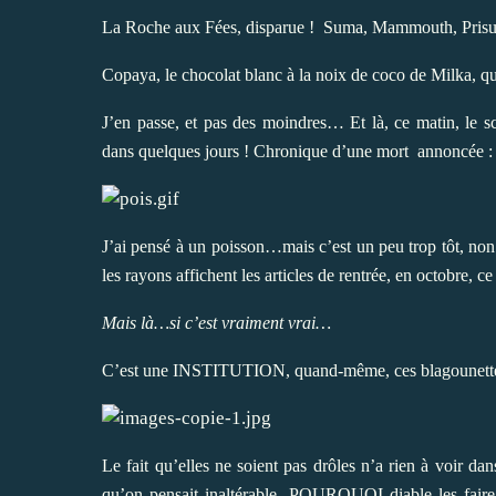
La Roche aux Fées, disparue ! Suma, Mammouth, Prisuni
Copaya, le chocolat blanc à la noix de coco de Milka, qu
J’en passe, et pas des moindres… Et là, ce matin,
dans quelques jours ! Chronique d’une mort annoncée : j
J’ai pensé à un poisson…mais c’est un peu trop tôt, non
les rayons affichent les articles de rentrée, en octobre, c
Mais là…si c’est vraiment vrai…
C’est une INSTITUTION, quand-même, ces blagounette
Le fait qu’elles ne soient pas drôles n’a rien à voir da
qu’on pensait inaltérable. POURQUOI diable les faire d