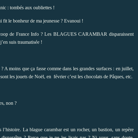
c : tombés aux oubliettes !
i fit le bonheur de ma jeunesse ? Evanoui !
 le scoop de France Info ? Les BLAGUES CARAMBAR disparaissent
’en suis traumatisée !
 ? A moins que ça fasse comme dans les grandes surfaces : en juillet,
e sont les jouets de Noël, en février c’est les chocolats de Pâques, etc.
s, non ?
ns l’histoire. La blague carambar est un rocher, un bastion, un repère
isparaître ? Parce que je ne les lisais pas ? Ni vous, sans doute,