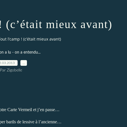
! (c’était mieux avant)
out l’camp ! (c’était mieux avant)
on a lu - on a entendu...
2.03.2013
…
Par Zigobelle
otre Carte Vermeil et j’en passe…
er barils de lessive à l’ancienne…