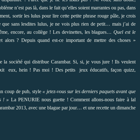
blème n’est pas là, dans le fait qu’elles soient marrantes ou pas, dans
ent, sortir les lulus pour lire cette petite phrase rouge pâle, je crois
e que sans lesdites lulus, je ne vois plus rien de petit… mais j’ai de
même, encore, au collège ! Les devinettes, les blagues…
Quel est le
et alors ? Depuis quand est-ce important de mettre des choses »
e la société qui distribue Carambar. Si, si, je vous jure ! Ils veulent
Dixit eux, hein ! Pas moi ! Des petits jeux éducatifs, façon quizz,
 un coup de pub, style
« jetez-vous sur les derniers paquets avant que
s ! »
La PENURIE nous guette ! Comment allons-nous faire à lal
 Carambar 2013, avec une blague par jour… et une recette un dimanche