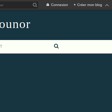
Connexion
+
Créer mon blog
counor
T