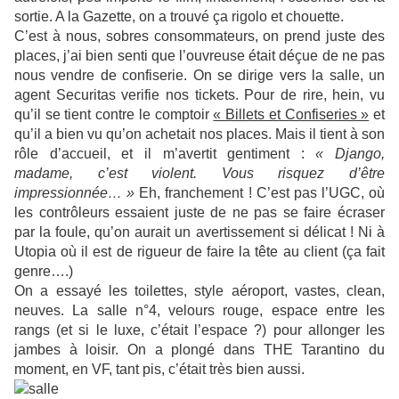
sortie. A la Gazette, on a trouvé ça rigolo et chouette.
C’est à nous, sobres consommateurs, on prend juste des
places, j’ai bien senti que l’ouvreuse était déçue de ne pas
nous vendre de confiserie. On se dirige vers la salle, un
agent Securitas verifie nos tickets. Pour de rire, hein, vu
qu’il se tient contre le comptoir
« Billets et Confiseries »
et
qu’il a bien vu qu’on achetait nos places. Mais il tient à son
rôle d’accueil, et il m’avertit gentiment :
« Django,
madame, c’est violent. Vous risquez d’être
impressionnée… »
Eh, franchement ! C’est pas l’UGC, où
les contrôleurs essaient juste de ne pas se faire écraser
par la foule, qu’on aurait un avertissement si délicat ! Ni à
Utopia où il est de rigueur de faire la tête au client (ça fait
genre….)
On a essayé les toilettes, style aéroport, vastes, clean,
neuves. La salle n°4, velours rouge, espace entre les
rangs (et si le luxe, c’était l’espace ?) pour allonger les
jambes à loisir. On a plongé dans THE Tarantino du
moment, en VF, tant pis, c’était très bien aussi.