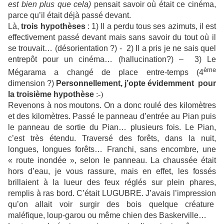
est bien plus que cela)
pensait savoir où était ce cinéma,
parce qu’il était déjà passé devant.
Là,
trois hypothèses
: 1) Il a perdu tous ses azimuts, il est
effectivement passé devant mais sans savoir du tout où il
se trouvait… (désorientation ?) - 2) Il a pris je ne sais quel
entrepôt pour un cinéma… (hallucination?) – 3) Le
ème
Mégarama a changé de place entre-temps (4
dimension ?)
Personnellement, j’opte évidemment pour
la troisième hypothèse
:-)
Revenons à nos moutons. On a donc roulé des kilomètres
et des kilomètres. Passé le panneau d’entrée au Pian puis
le panneau de sortie du Pian… plusieurs fois. Le Pian,
c’est très étendu. Traversé des forêts, dans la nuit,
longues, longues forêts… Franchi, sans encombre, une
« route inondée », selon le panneau. La chaussée était
hors d’eau, je vous rassure, mais en effet, les fossés
brillaient à la lueur des feux réglés sur plein phares,
remplis à ras bord. C’était LUGUBRE. J’avais l’impression
qu’on allait voir surgir des bois quelque créature
maléfique, loup-garou ou même chien des Baskerville…