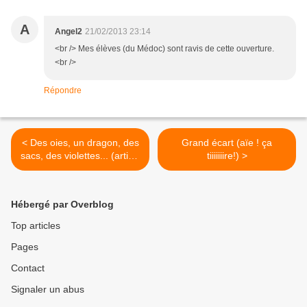
A
Angel2
21/02/2013 23:14
<br /> Mes élèves (du Médoc) sont ravis de cette ouverture.
<br />
Répondre
< Des oies, un dragon, des
Grand écart (aïe ! ça
sacs, des violettes... (article
tiiiiiiire!) >
liste)
Hébergé par Overblog
Top articles
Pages
Contact
Signaler un abus