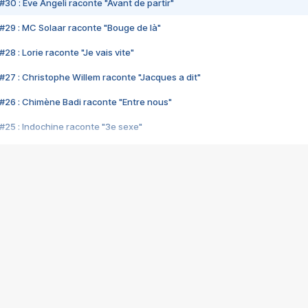
#30 : Eve Angeli raconte "Avant de partir"
#29 : MC Solaar raconte "Bouge de là"
28 : Lorie raconte "Je vais vite"
#27 : Christophe Willem raconte "Jacques a dit"
#26 : Chimène Badi raconte "Entre nous"
#25 : Indochine raconte "3e sexe"
#24 : Zaho raconte "C'est chelou"
#23 : Patrick Bruel raconte "Au café des délices"
#22 : Kyo raconte "Le chemin"
#21 : Nolwenn Leroy raconte "Cassé"
#20 : Patrick Hernandez raconte "Born to be alive"
#19 : Lorie raconte "Près de moi"
#18 : Michael Jones raconte "A nos actes manqués" (avec Jean-Jacque