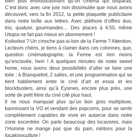
bien plus enthousiasmant qu’un cinéma qui disparaît.
C’est donc avec une joie non dissimulée que nous avons
découvert, vers la fin 2012, la petite plaquette publicitaire
dans notre boîte aux lettres. Avec pléthore d’offres duo,
trio, quatuor, gourmandes… Des places à 4.50, même
Utopia ne fait pas mieux en abonnement !
Koikoikoi ? Un cinoche pas-si-loin de la Ferme ? Attention,
Lecteurs chéris, je tiens à clamer dans ces colonnes, que,
question cinématographe, la Ferme est rien moins
qu’enclavée, hein ! A quelques minutes de notre sweet
home, nous avons deux possibilités d’aller se faire une
toile : à Blanquefort, 2 salles, et une programmation qui se
tient habilement entre le ciné d’art et essai et les
blockbusters, ainsi qu’à Eysines, encore plus près, une
sorte de petit frère du ciné cité plus haut.
Il ne nous manquait plus qu’un bon gros multiplexe,
bannissant la VO et vendant des popcorns, pour se sentir
complètement capables de vivre en autarcie dans notre
zone excentrée. On parle beaucoup des locavores, mais
l’Homme ne mange pas que du pain, militons pour la
locakinoculture
!