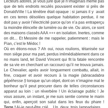
Lecteurs adorés, je vous jure que je n’imaginais même pas
que de tels endroits reculés pouvaient exister si près de
DonaldVille ! La ténèbre était opaque : si jamais il y avait
en ces terres désolées quelque habitation perdue, il ne
doit pas y avoir l’électricité parce qu’on n’a pas entraperçu
la moindre étincelle de lumière ou de vie. Ou alors, ce sont
des maisons classés AAA +++ en isolation. Inertes, comme
on dit… Et Messire de me rappeler, patiemment : mais le
Pian, c’est le Médoc !
Où en étions-nous ? Ah oui, nous roulions, tétanisée sur
mon siège pour ma part, perdus irrémédiablement dans ce
no mans land, tel David Vincent qui fit la fatale rencontre
de sa vie en cherchant un raccourci qu’il ne trouva jamais.
Le Chevalier, après avoir longuement combattu, allait, in
fine, craquer et avoir recours à la magie
(abracadabra
gépéhesse !)
lorsque qu’un objet, dont on n’imagine mal le
bonheur qu’il peut procurer dans de telles circonstances
apparut au loin : un réverbère ! Un éclairage public ! Je
vous assure, un instant, je me suis sentie comme le marin
qui, enfin, aperçoit son salut dans les feux du phare !
Terre !
Ai-je peut-être crié… Un, deux, trois lampadaires…