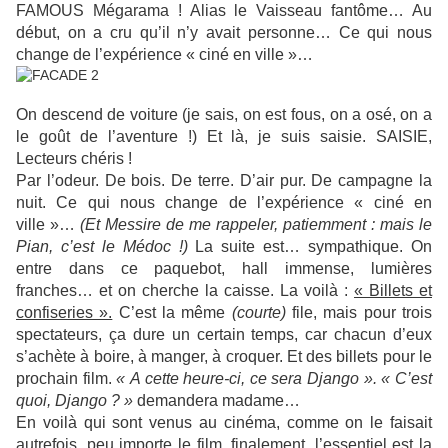
FAMOUS Mégarama ! Alias le Vaisseau fantôme… Au
début, on a cru qu’il n’y avait personne… Ce qui nous
change de l’expérience « ciné en ville »…
On descend de voiture (je sais, on est fous, on a osé, on a
le goût de l’aventure !) Et là, je suis saisie. SAISIE,
Lecteurs chéris !
Par l’odeur. De bois. De terre. D’air pur. De campagne la
nuit. Ce qui nous change de l’expérience « ciné en
ville »…
(Et Messire de me rappeler, patiemment : mais le
Pian, c’est le Médoc !)
La suite est… sympathique. On
entre dans ce paquebot, hall immense, lumières
franches… et on cherche la caisse. La voilà :
« Billets et
confiseries ».
C’est la même
(courte)
file, mais pour trois
spectateurs, ça dure un certain temps, car chacun d’eux
s’achète à boire, à manger, à croquer. Et des billets pour le
prochain film.
« A cette heure-ci, ce sera Django ». « C’est
quoi, Django ? »
demandera madame…
En voilà qui sont venus au cinéma, comme on le faisait
autrefois, peu importe le film, finalement, l’essentiel est la