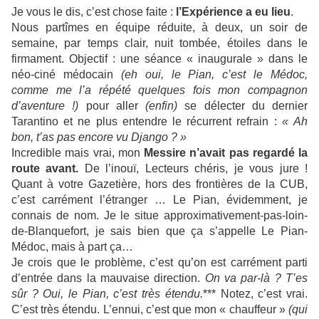
Je vous le dis, c’est chose faite :
l’Expérience a eu lieu
.
Nous partîmes en équipe réduite, à deux, un soir de
semaine, par temps clair, nuit tombée, étoiles dans le
firmament. Objectif : une séance « inaugurale » dans le
néo-ciné médocain
(eh oui, le Pian, c’est le Médoc,
comme me l’a répété quelques fois mon compagnon
d’aventure !)
pour aller
(enfin)
se délecter du dernier
Tarantino et ne plus entendre le récurrent refrain :
« Ah
bon, t’as pas encore vu Django ? »
Incredible mais vrai, mon
Messire n’avait pas regardé la
route avant.
De l’inouï, Lecteurs chéris, je vous jure !
Quant à votre Gazetière, hors des frontières de la CUB,
c’est carrément l’étranger … Le Pian, évidemment, je
connais de nom. Je le situe approximativement-pas-loin-
de-Blanquefort, je sais bien que ça s’appelle Le Pian-
Médoc, mais à part ça…
Je crois que le problème, c’est qu’on est carrément parti
d’entrée dans la mauvaise direction.
On va par-là ? T’es
sûr ? Oui, le Pian, c’est très étendu.
*** Notez, c’est vrai.
C’est très étendu. L’ennui, c’est que mon « chauffeur »
(qui