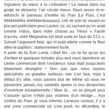
Signature du retour à la civilisation ! Le nœud dans ma
gorge se desserre, l’air circule mieux. Nous avons re-re-
refranchi le panneau d’entrée du Pian (Le Pian, c’est
trèèèèèèèès ééééétenduuuuuu), crié de joie en voyant un
placard publicitaire pour Leclerc (si, si) sachant qu’on avait
comme indice, dans notre chasse au Trésor « Facile
d’accès, votre Mégarama est situé juste en face du CCL ».
Suivait l’argument fatal, qui m’avait attirée comme la fleur
attire le papillon : stationnement facile.
A partir de là, Koh Lanta, c'était fini : ce ne fut qu’un jeu
d’enfant et quelques minutes plus tard nous abordions un
centre commercial dont l’existence nous était jusqu’alors
totalement étrangère ! Non pas que nous soyons
spécialisés es grandes surfaces, loin s’en faut, mais à
défaut d’y aller, nous savons tout de même où nous ne
passerons jamais nos samedis aprem ni nos dimanches
d’ouverture exceptionnelle ! Mais là… on se pinçait pour
s’assurer qu’on n’était pas victimes d’un mirage… Aux
confins du Pian, je vous informe, Lecteurs curieux, il y a
une zone commerciale où s’est posé, en décembre, le