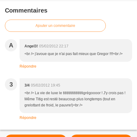
Commentaires
Ajouter un commentaire
A
Angel3!
05/02/2012 22:17
<br /> j'avoue que je n'ai pas fait mieux que Gregor !!!!<br />
Répondre
3
3/4
05/02/2012 19:45
<br /> La vie de luxe le tititititititititititigrégoooor ! J'y crois pas !
Même Titig est resté beaucoup plus longtemps (tout en
grelottant de froid, le pauvre!)<br />
Répondre