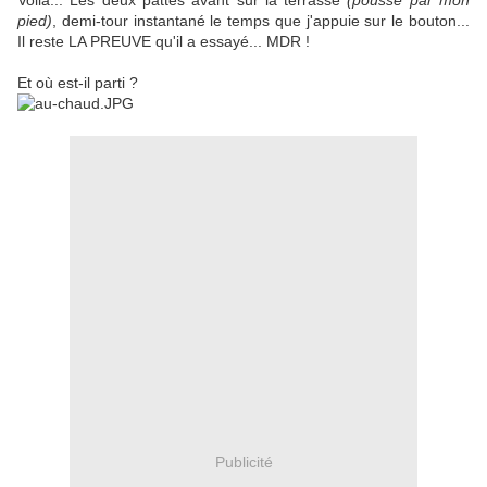
Voilà... Les deux pattes avant sur la terrasse
(poussé par mon
pied)
, demi-tour instantané le temps que j'appuie sur le bouton...
Il reste LA PREUVE qu'il a essayé... MDR !
Et où est-il parti ?
Publicité