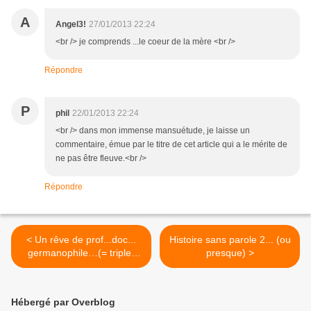
A
Angel3!
27/01/2013 22:24
<br /> je comprends ...le coeur de la mère <br />
Répondre
P
phil
22/01/2013 22:24
<br /> dans mon immense mansuétude, je laisse un
commentaire, émue par le titre de cet article qui a le mérite de
ne pas être fleuve.<br />
Répondre
< Un rêve de prof...doc...
Histoire sans parole 2... (ou
germanophile…(= triple-
presque) >
rêve!)
Hébergé par Overblog