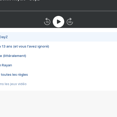
 DayZ
 a 13 ans (et vous l'avez ignoré)
e (littéralement)
im Rayan
 toutes les règles
s les jeux vidéo
us choquant de Rockstar ? - Le scandale BULLY
e plus moche de Steam
du RÊVE tourne au CAUCHEMAR