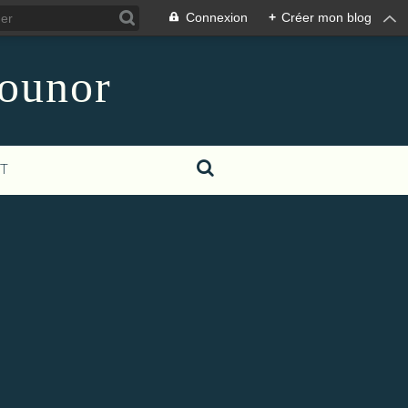
Connexion
+
Créer mon blog
counor
T