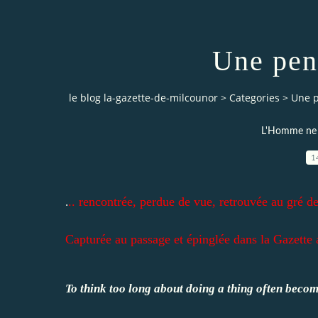
Une pens
le blog la-gazette-de-milcounor
>
Categories
>
Une p
L'Homme ne v
1
.. rencontrée, perdue de vue, retrouvée au gré de
.
Capturée au passage et épinglée dans la Gazette 
To think too long about doing a thing often becom