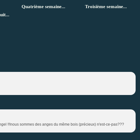
Quatrième semaine...
Troisième semaine...
it...
Angel !!!nous sommes des anges du même bois (précieux) n'est-ce-pas???