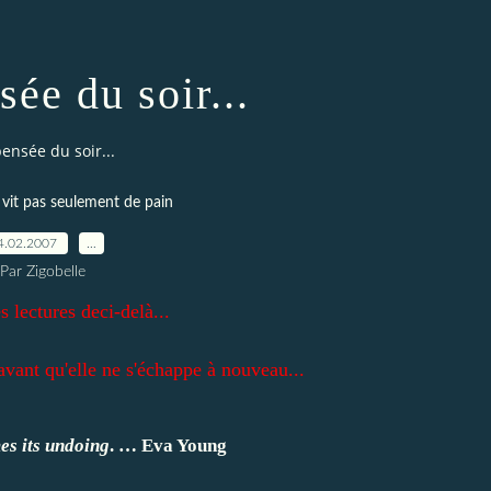
ée du soir...
ensée du soir...
it pas seulement de pain
4.02.2007
…
Par Zigobelle
s lectures deci-delà...
avant qu'elle ne s'échappe à nouveau...
es its undoing
. … Eva Young