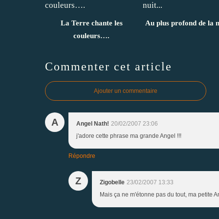
La Terre chante les
Au plus profond de la nu
couleurs….
Commenter cet article
Ajouter un commentaire
A
Angel Nath!
20/02/2007 23:06
j'adore cette phrase ma grande Angel !!!
Répondre
Z
Zigobelle
23/02/2007 13:33
Mais ça ne m'étonne pas du tout, ma petite 