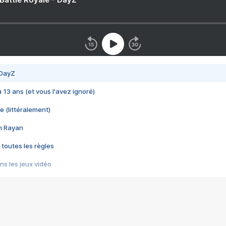
 DayZ
 a 13 ans (et vous l'avez ignoré)
e (littéralement)
im Rayan
 toutes les règles
s les jeux vidéo
us choquant de Rockstar ? - Le scandale BULLY
e plus moche de Steam
du RÊVE tourne au CAUCHEMAR