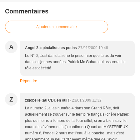
Commentaires
Ajouter un commentaire
A
Angel 2, spécialiste es potins
27/01/2009 19:48
Le N° 6, c'est dans la série le prisonnier que tu as dû voir
dans tes jeunes années. Patrick Mc Gohan qui assurerait le
rôle est décédé
Répondre
Z
zigobelle (au CDI, eh oui !)
23/01/2009 11:32
La numéro 2, alias numéro 4 dans son Grand Rôle, doit
actuellement se trouver sur le territoire français (chère Patrie!)
plus ou moins à l'ombre de la Tour eiffel, si on a bien suivi le
cours des événements (à confirmer).Quant au MYSTERIEUX
numéro 6, l'Angel 2 nous met l'eau à la bouche...mais c'est
apparemment un peu tard : avant même que de l'avoir