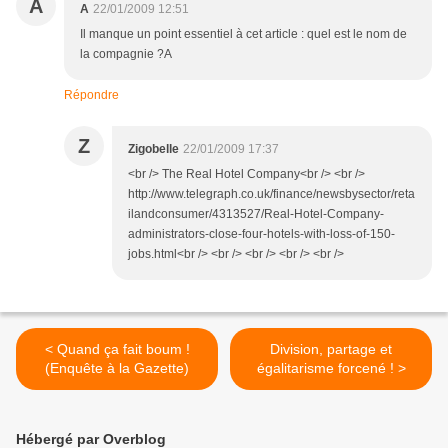
A
A
22/01/2009 12:51
Il manque un point essentiel à cet article : quel est le nom de
la compagnie ?A
Répondre
Z
Zigobelle
22/01/2009 17:37
<br /> The Real Hotel Company<br /> <br />
http://www.telegraph.co.uk/finance/newsbysector/reta
ilandconsumer/4313527/Real-Hotel-Company-
administrators-close-four-hotels-with-loss-of-150-
jobs.html<br /> <br /> <br /> <br /> <br />
< Quand ça fait boum !
Division, partage et
(Enquête à la Gazette)
égalitarisme forcené ! >
Hébergé par Overblog