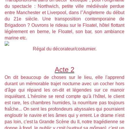
du spectacle : Northwich, petite ville médiévale perdue
entre Manchester et Liverpool, dans l"Angleterre du début
du 21e siècle. Une transposition contemporaine de
Brigadoon ? Ouvrons le rideau sur le Floatel, hôtel flottant
légèrement en berne, le Floatel, son bar, son ambiance
marine etc.
Régal du décorateur/costumier.
Acte 2
On dit beaucoup de choses sur le lieu, elle l'apprend
durant un mémorable trajet nocturne avec un cocher hors
d'âge qui répand les on-dit et légendes sur ce manoir
inquiétant. L'héroïne se rend compte qu'à l'hôtel, le client
est rare, les chambres humides, la nourriture pas toujours
fraîche... On sent les profondeurs abyssales qui pourraient
engloutir le navire et les âmes qui y errent. Le drame n'est
pas loin, c'est la Grande Scène du II, notre tragédienne se
donne à fond, le public y croit (
surtout sa môman)
, c'est un