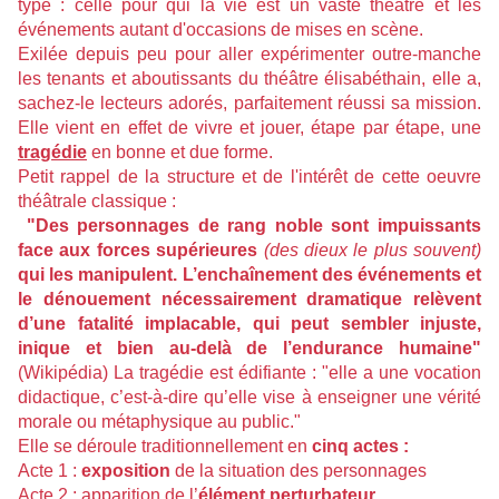
type : celle pour qui la vie est un vaste théâtre et les
événements autant d'occasions de mises en scène.
Exilée depuis peu pour aller expérimenter outre-manche
les tenants et aboutissants du théâtre élisabéthain, elle a,
sachez-le lecteurs adorés, parfaitement réussi sa mission.
Elle vient en effet de vivre et jouer, étape par étape, une
tragédie
en bonne et due forme.
Petit rappel de la structure et de l'intérêt de cette oeuvre
théâtrale classique :
"Des personnages de rang noble sont impuissants
face aux forces supérieures
(des dieux le plus souvent)
qui les manipulent. L’enchaînement des événements et
le dénouement nécessairement dramatique relèvent
d’une fatalité implacable, qui peut sembler injuste,
inique et bien au-delà de l’endurance humaine"
(Wikipédia) La tragédie est édifiante : "elle a une vocation
didactique, c’est-à-dire qu’elle vise à enseigner une vérité
morale ou métaphysique au public."
Elle se déroule traditionnellement en
cinq actes :
Acte 1 :
exposition
de la situation des personnages
Acte 2 : apparition de l’
élément perturbateur