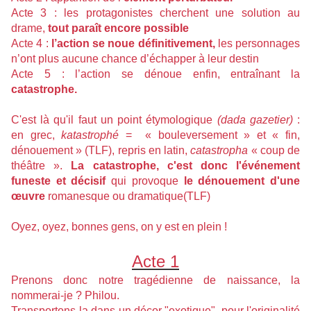
Acte 3 : les protagonistes cherchent une solution au
drame,
tout paraît encore possible
Acte 4 :
l’action se noue définitivement,
les personnages
n’ont plus aucune chance d’échapper à leur destin
Acte 5 : l’action se dénoue enfin, entraînant la
catastrophe.
C'est là qu'il faut un point étymologique
(dada gazetier)
:
en grec,
katastrophé
= « bouleversement » et « fin,
dénouement » (TLF), repris en latin,
catastropha
« coup de
théâtre ».
La catastrophe, c'est donc l'événement
funeste et décisif
qui provoque
le dénouement d'une
œuvre
romanesque ou dramatique(TLF)
Oyez, oyez, bonnes gens, on y est en plein !
Acte 1
Prenons donc notre tragédienne de naissance, la
nommerai-je ? Philou.
Transportons-la dans un décor "exotique", pour l'originalité