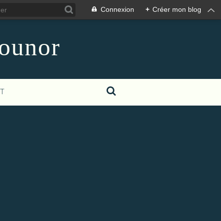
Connexion
+
Créer mon blog
counor
T