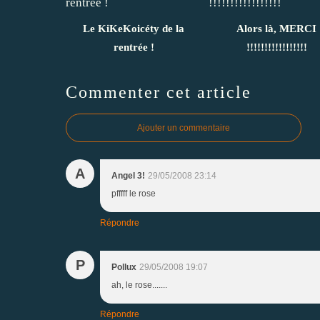
Le KiKeKoicéty de la
Alors là, MERCI
rentrée !
!!!!!!!!!!!!!!!!!
Commenter cet article
Ajouter un commentaire
A
Angel 3!
29/05/2008 23:14
pfffff le rose
Répondre
P
Pollux
29/05/2008 19:07
ah, le rose.......
Répondre