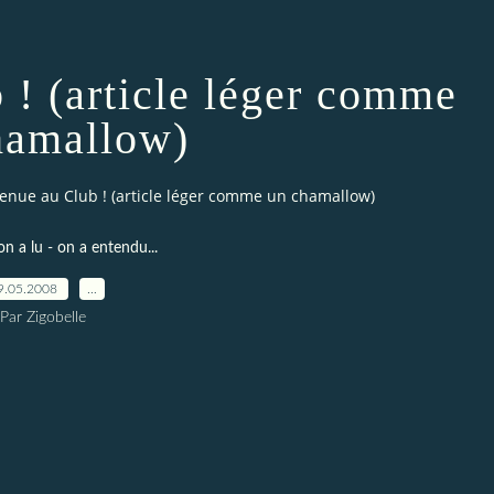
 ! (article léger comme
hamallow)
enue au Club ! (article léger comme un chamallow)
on a lu - on a entendu...
9.05.2008
…
Par Zigobelle