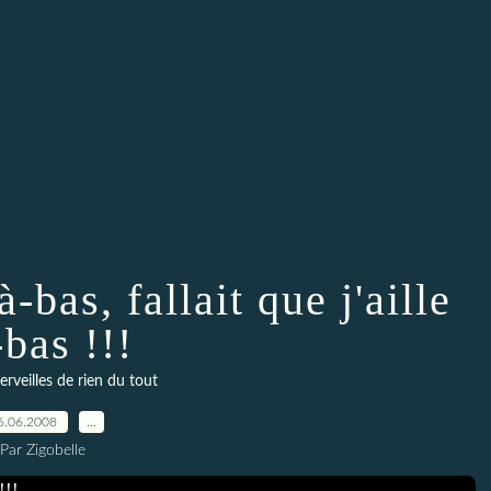
à-bas, fallait que j'aille
-bas !!!
veilles de rien du tout
6.06.2008
…
Par Zigobelle