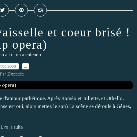
isselle et coeur brisé !
ap opera)
on a lu - on a entendu...
7.06.2008
…
Par Zigobelle
re d'amour pathétique. Après Roméo et Juliette, et Othello,
nse est oui, alors mettez le son) La scène se déroule à Gênes,
Lire la suite