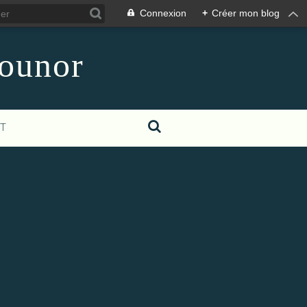
Connexion
+
Créer mon blog
counor
T