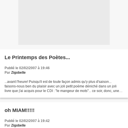
Le Printemps des Poètes...
Publié le 02/02/2007 à 19:46
Par
Zigobelle
...avant l'heure! Puisqu'il est de toute façon admis qu'y plus d'saison...
faisons-nous ben du plaisir avec un joli petit poème déniché dans un joli
livre que j'ai acquis pour le CDI : "le mangeur de mots"... ce soir, donc, une
jolie définition de ce...
oh MIAM!!!!!
Publié le 02/02/2007 à 19:42
Par
Zigobelle