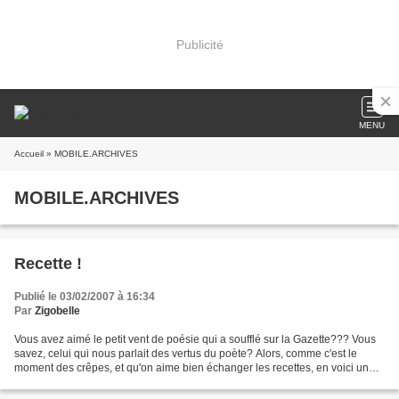
Publicité
MENU
Accueil
» MOBILE.ARCHIVES
MOBILE.ARCHIVES
Recette !
Publié le 03/02/2007 à 16:34
Par
Zigobelle
Vous avez aimé le petit vent de poésie qui a soufflé sur la Gazette??? Vous
savez, celui qui nous parlait des vertus du poète? Alors, comme c'est le
moment des crêpes, et qu'on aime bien échanger les recettes, en voici une
assez longue à élaborermais...