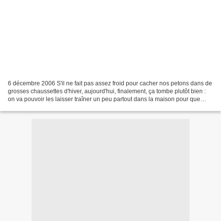
6 décembre 2006 S'il ne fait pas assez froid pour cacher nos petons dans de
grosses chaussettes d'hiver, aujourd'hui, finalement, ça tombe plutôt bien :
on va pouvoir les laisser traîner un peu partout dans la maison pour que
Saint Nicolas, qui va passer...