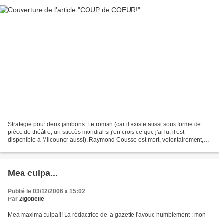
Stratégie pour deux jambons. Le roman (car il existe aussi sous forme de
pièce de théâtre, un succès mondial si j'en crois ce que j'ai lu, il est
disponible à Milcounor aussi). Raymond Cousse est mort, volontairement,
depuis déjà quinze ans. Ce n'est...
Mea culpa...
Publié le 03/12/2006 à 15:02
Par
Zigobelle
Mea maxima culpa!!! La rédactrice de la gazette l'avoue humblement : mon