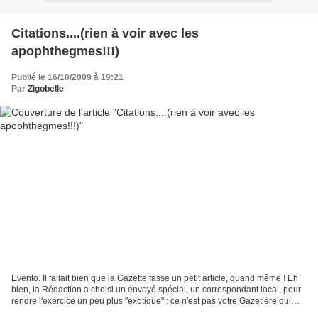
Citations....(rien à voir avec les
apophthegmes!!!)
Publié le 16/10/2009 à 19:21
Par
Zigobelle
Evento. Il fallait bien que la Gazette fasse un petit article, quand même ! Eh
bien, la Rédaction a choisi un envoyé spécial, un correspondant local, pour
rendre l'exercice un peu plus "exotique" : ce n'est pas votre Gazetière qui
écrit, mais elle publie...