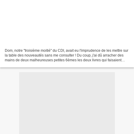
Dom, notre "troisième moitié" du CDI, avait eu l'imprudence de les mettre sur
la table des nouveautés sans me consulter ! Du coup, j'ai dû arracher des
mains de deux malheureuses petites 6èmes les deux livres qui faisaient
briller leurs yeux. Ben oui......