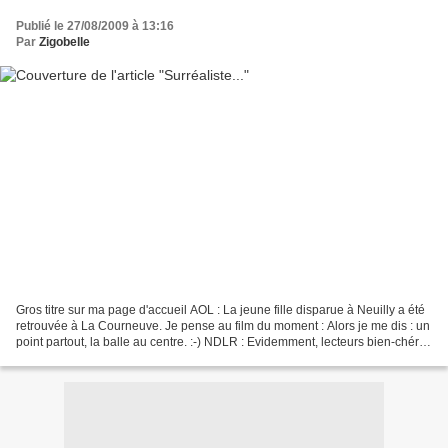
Publié le 27/08/2009 à 13:16
Par
Zigobelle
Gros titre sur ma page d'accueil AOL : La jeune fille disparue à Neuilly a été
retrouvée à La Courneuve. Je pense au film du moment : Alors je me dis : un
point partout, la balle au centre. :-) NDLR : Evidemment, lecteurs bien-chéris,
l'histoire, en vrai,...