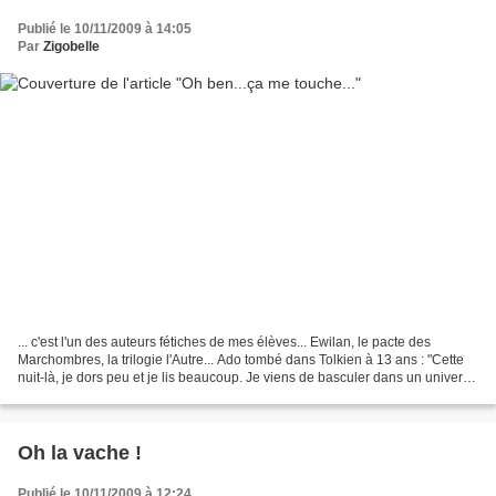
Publié le 10/11/2009 à 14:05
Par
Zigobelle
... c'est l'un des auteurs fétiches de mes élèves... Ewilan, le pacte des
Marchombres, la trilogie l'Autre... Ado tombé dans Tolkien à 13 ans : "Cette
nuit-là, je dors peu et je lis beaucoup. Je viens de basculer dans un univers
magique. Je découvre Le...
Oh la vache !
Publié le 10/11/2009 à 12:24