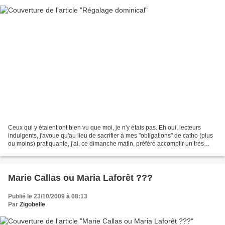
Ceux qui y étaient ont bien vu que moi, je n'y étais pas. Eh oui, lecteurs
indulgents, j'avoue qu'au lieu de sacrifier à mes "obligations" de catho (plus
ou moins) pratiquante, j'ai, ce dimanche matin, préféré accomplir un très
agréable devoir de professionnelle...
Marie Callas ou Maria Laforêt ???
Publié le 23/10/2009 à 08:13
Par
Zigobelle