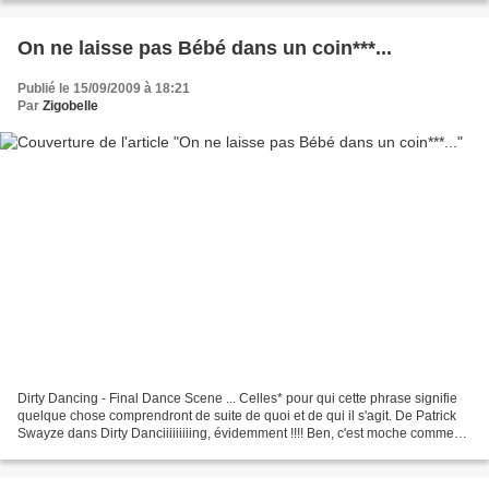
On ne laisse pas Bébé dans un coin***...
Publié le 15/09/2009 à 18:21
Par
Zigobelle
Dirty Dancing - Final Dance Scene ... Celles* pour qui cette phrase signifie
quelque chose comprendront de suite de quoi et de qui il s'agit. De Patrick
Swayze dans Dirty Danciiiiiiiiing, évidemment !!!! Ben, c'est moche comme
tout, la nouvelle du jour...