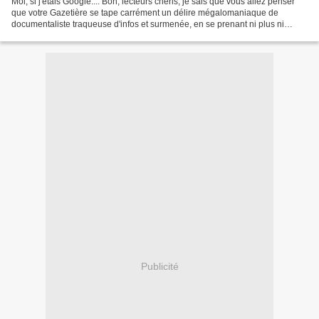
Moi, si j'étais Google.... Bon, lecteurs chéris, je sais que vous allez penser
que votre Gazetière se tape carrément un délire mégalomaniaque de
documentaliste traqueuse d'infos et surmenée, en se prenant ni plus ni
moins pour le célébrissime moteur de...
Publicité