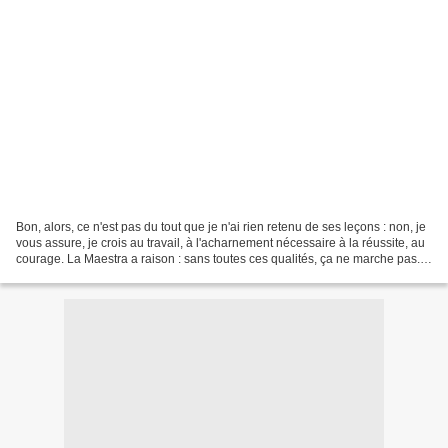
Bon, alors, ce n'est pas du tout que je n'ai rien retenu de ses leçons : non, je
vous assure, je crois au travail, à l'acharnement nécessaire à la réussite, au
courage. La Maestra a raison : sans toutes ces qualités, ça ne marche pas.
Sauf qu'il faut...