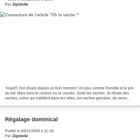
Par
Zigobelle
Youpi!!! J'en rêvais depuis un bon moment. Un peu comme Perrette et le pot
au lait. Mais sans le cochon ou la couvée. Juste les vaches. Je rêvais des
vaches, celles qui habitent dans les villes, les vaches géniales, de races
folles mais pas malades. On...
Régalage dominical
Publié le 08/11/2009 à 11:30
Par
Zigobelle