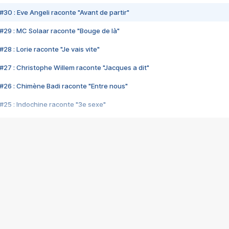
#30 : Eve Angeli raconte "Avant de partir"
#29 : MC Solaar raconte "Bouge de là"
28 : Lorie raconte "Je vais vite"
#27 : Christophe Willem raconte "Jacques a dit"
#26 : Chimène Badi raconte "Entre nous"
#25 : Indochine raconte "3e sexe"
#24 : Zaho raconte "C'est chelou"
#23 : Patrick Bruel raconte "Au café des délices"
#22 : Kyo raconte "Le chemin"
#21 : Nolwenn Leroy raconte "Cassé"
#20 : Patrick Hernandez raconte "Born to be alive"
#19 : Lorie raconte "Près de moi"