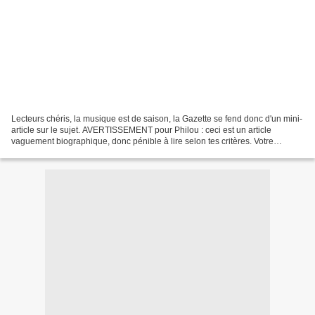
Lecteurs chéris, la musique est de saison, la Gazette se fend donc d'un mini-
article sur le sujet. AVERTISSEMENT pour Philou : ceci est un article
vaguement biographique, donc pénible à lire selon tes critères. Votre
Gazetière vient de découvrir (plaisir...