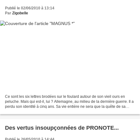
Publié le 02/06/2010 à 13:14
Par
Zigobelle
Ce sont les six lettres brodées sur le foulard autour de son vieil ours en
peluche. Mais qui est-il, lui ? Allemagne, au milieu de la dernière guerre. Il a
perdu son identité à cinq ans. Sa vie entière ne sera que la quête de sa
Vérité. Grandiose, surprenant,...
Des vertus insoupçonnées de PRONOTE...
Publié le 26/05/2010 à 14:44