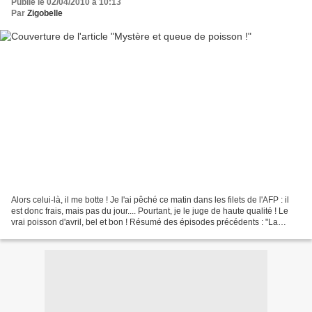
Publié le 02/04/2010 à 10:13
Par
Zigobelle
Alors celui-là, il me botte ! Je l'ai pêché ce matin dans les filets de l'AFP : il
est donc frais, mais pas du jour.... Pourtant, je le juge de haute qualité ! Le
vrai poisson d'avril, bel et bon ! Résumé des épisodes précédents : "La
célèbre statue de...