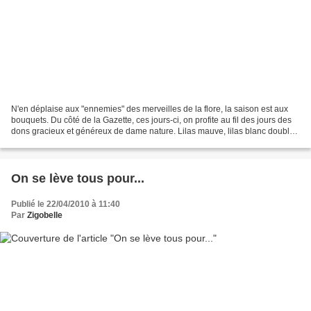
N'en déplaise aux "ennemies" des merveilles de la flore, la saison est aux
bouquets. Du côté de la Gazette, ces jours-ci, on profite au fil des jours des
dons gracieux et généreux de dame nature. Lilas mauve, lilas blanc double,
branches de pommier, muguet...
On se lève tous pour...
Publié le 22/04/2010 à 11:40
Par
Zigobelle