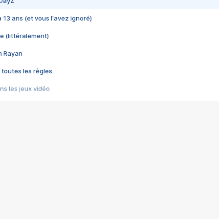
 DayZ
 a 13 ans (et vous l'avez ignoré)
e (littéralement)
im Rayan
 toutes les règles
s les jeux vidéo
us choquant de Rockstar ? - Le scandale BULLY
e plus moche de Steam
du RÊVE tourne au CAUCHEMAR
pendant 8 heures
it… à tort
umiliés par un jeu vidéo
ire - Final Fantasy 8