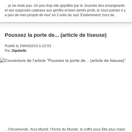
... je ne mute pas. Un peu trop vite appâtée par le Journée des enseignants
et ses supposés cadeaux aux gentils et bien-aimés profs, je vous parlais il y
a peu de mes projets de mut’ en Corée du sud. Evidemment, hors de
question de partir totalement à...
Poussez la porte de... (article de liseuse)
Publié le 29/04/2010 à 22:53
Par
Zigobelle
... l'Arcamonde. Arca Mundi, l'Arche du Monde, le coffre pour être plus claire.