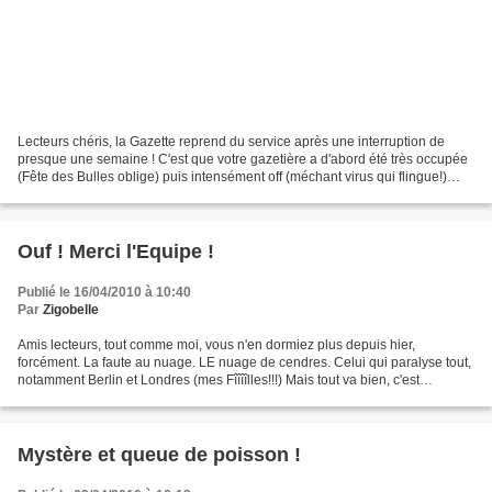
Lecteurs chéris, la Gazette reprend du service après une interruption de
presque une semaine ! C'est que votre gazetière a d'abord été très occupée
(Fête des Bulles oblige) puis intensément off (méchant virus qui flingue!)
Mais aujourd'hui, je me lève...
Ouf ! Merci l'Equipe !
Publié le 16/04/2010 à 10:40
Par
Zigobelle
Amis lecteurs, tout comme moi, vous n'en dormiez plus depuis hier,
forcément. La faute au nuage. LE nuage de cendres. Celui qui paralyse tout,
notamment Berlin et Londres (mes Fîîîîlles!!!) Mais tout va bien, c'est
l'Equipe.fr qui le dit : Le 16/04/2010...
Mystère et queue de poisson !