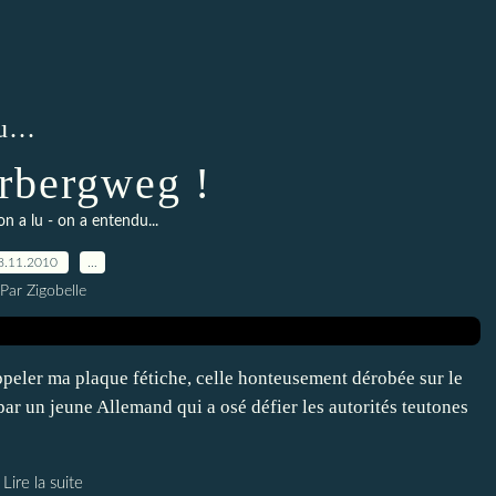
...
rbergweg !
on a lu - on a entendu...
8.11.2010
…
Par Zigobelle
appeler ma plaque fétiche, celle honteusement dérobée sur le
par un jeune Allemand qui a osé défier les autorités teutones
Lire la suite