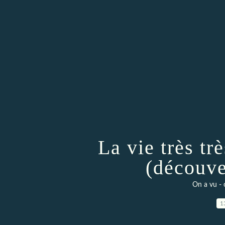
La vie très tr
(découve
On a vu - 
1