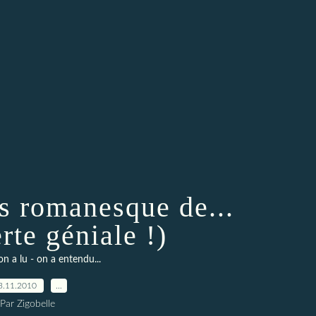
ès romanesque de...
rte géniale !)
on a lu - on a entendu...
3.11.2010
…
Par Zigobelle