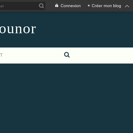
Connexion
+
Créer mon blog
counor
T