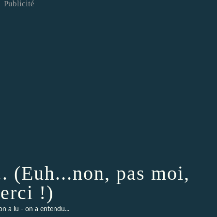
Publicité
. (Euh...non, pas moi,
erci !)
on a lu - on a entendu...