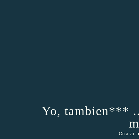
Yo, tambien*** ..
m
On a vu - 