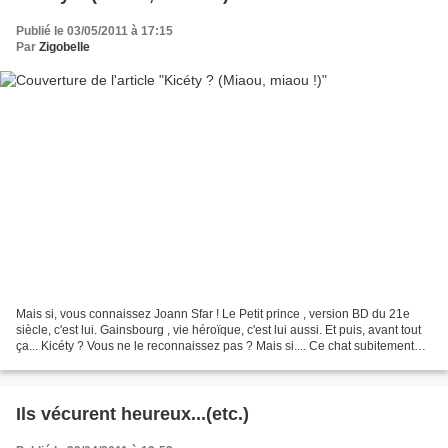
Publié le 03/05/2011 à 17:15
Par
Zigobelle
Mais si, vous connaissez Joann Sfar ! Le Petit prince , version BD du 21e
siècle, c'est lui. Gainsbourg , vie héroïque, c'est lui aussi. Et puis, avant tout
ça... Kicéty ? Vous ne le reconnaissez pas ? Mais si.... Ce chat subitement
doué de parole qui...
Ils vécurent heureux...(etc.)