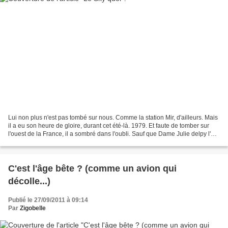
Lui non plus n'est pas tombé sur nous. Comme la station Mir, d'ailleurs. Mais
il a eu son heure de gloire, durant cet été-là. 1979. Et faute de tomber sur
l'ouest de la France, il a sombré dans l'oubli. Sauf que Dame Julie delpy l'a
fait ressortir des...
C'est l'âge bête ? (comme un avion qui
décolle...)
Publié le 27/09/2011 à 09:14
Par
Zigobelle