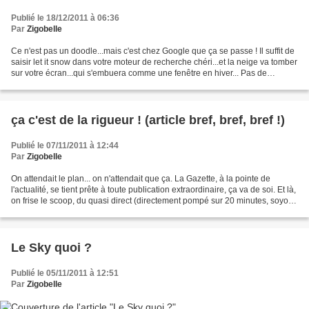
Publié le 18/12/2011 à 06:36
Par
Zigobelle
Ce n'est pas un doodle...mais c'est chez Google que ça se passe ! Il suffit de
saisir let it snow dans votre moteur de recherche chéri...et la neige va tomber
sur votre écran...qui s'embuera comme une fenêtre en hiver... Pas de
panique : il vous reste...
ça c'est de la rigueur ! (article bref, bref, bref !)
Publié le 07/11/2011 à 12:44
Par
Zigobelle
On attendait le plan... on n'attendait que ça. La Gazette, à la pointe de
l'actualité, se tient prête à toute publication extraordinaire, ça va de soi. Et là,
on frise le scoop, du quasi direct (directement pompé sur 20 minutes, soyons
honnêtes).... Pour...
Le Sky quoi ?
Publié le 05/11/2011 à 12:51
Par
Zigobelle