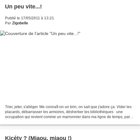
Un peu vite...!
Publié le 17/05/2011 à 13:21
Par
Zigobelle
Trier, jeter, s'alléger. Me connaît-on un brin, on sait que j'adore ça. Vider les
placards, débarrasser les armoires, désherber les bibliothèques : une
occupation qui revient comme un marronnier dans ma ligne de temps, par
crises aiguës, justifiées par...
Kicéty ? (Miaou, miaou !)