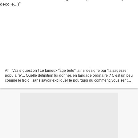
Ah ! Vaste question ! Le fameux "âge bête", ainsi désigné par "la sagesse
populaire"... Quelle définition lui donner, en langage ordinaire ? C'est un peu
comme le froid : sans savoir expliquer le pourquoi du comment, vous sentez
bien quand vous avez froid....