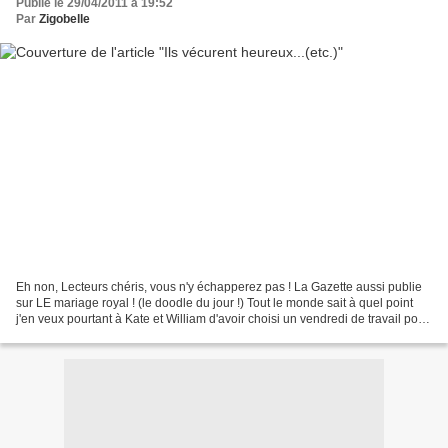
Publié le 29/04/2011 à 19:52
Par
Zigobelle
Eh non, Lecteurs chéris, vous n'y échapperez pas ! La Gazette aussi publie
sur LE mariage royal ! (le doodle du jour !) Tout le monde sait à quel point
j'en veux pourtant à Kate et William d'avoir choisi un vendredi de travail pour
fêter leur union. Et...