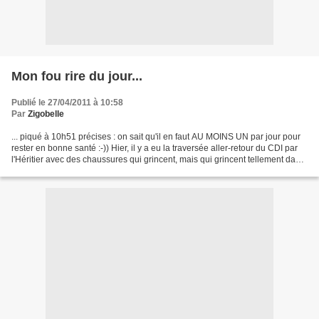
Mon fou rire du jour...
Publié le 27/04/2011 à 10:58
Par
Zigobelle
... piqué à 10h51 précises : on sait qu'il en faut AU MOINS UN par jour pour
rester en bonne santé :-)) Hier, il y a eu la traversée aller-retour du CDI par
l'Héritier avec des chaussures qui grincent, mais qui grincent tellement dans
le silence religieux...