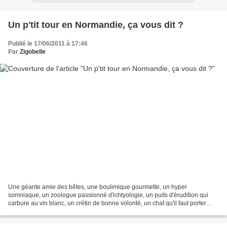
Un p'tit tour en Normandie, ça vous dit ?
Publié le 17/06/2011 à 17:46
Par
Zigobelle
Une géante amie des bêtes, une boulimique gourmette, un hyper
somniaque, un zoologue passionné d'ichtyologie, un puits d'érudition qui
carbure au vin blanc, un crétin de bonne volonté, un chat qu'il faut porter
jusqu'à son écuelle de temps en temps, faute...